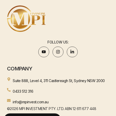
FOLLOW US:
COMPANY
Suite 888, Level 4, 311 Castlereagh St, Sydney NSW 2000
0433 512 316
info@mpinvest.com.au
©2026 MPI INVESTMENT PTY. LTD. ABN 12 611 677 448
WEBSITE BY HENJAY