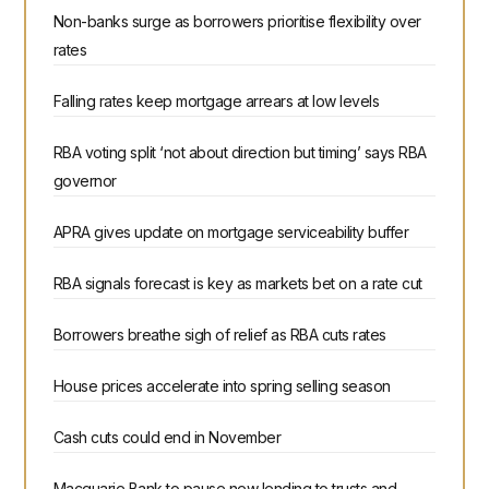
Non-banks surge as borrowers prioritise flexibility over
rates
Falling rates keep mortgage arrears at low levels
RBA voting split ‘not about direction but timing’ says RBA
governor
APRA gives update on mortgage serviceability buffer
RBA signals forecast is key as markets bet on a rate cut
Borrowers breathe sigh of relief as RBA cuts rates
House prices accelerate into spring selling season
Cash cuts could end in November
Macquarie Bank to pause new lending to trusts and