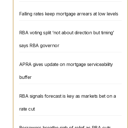
Falling rates keep mortgage arrears at low levels
RBA voting split ‘not about direction but timing’
says RBA governor
APRA gives update on mortgage serviceability
buffer
RBA signals forecast is key as markets bet on a
rate cut
Borrowers breathe sigh of relief as RBA cuts