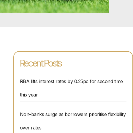
Recent Posts
RBA lifts interest rates by 0.25pc for second time
this year
Non-banks surge as borrowers prioritise flexibility
over rates