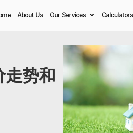
ome
About Us
Our Services
Calculator
价走势和