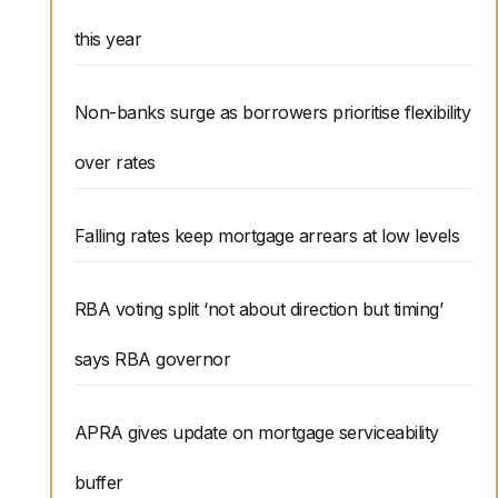
this year
Non-banks surge as borrowers prioritise flexibility
over rates
Falling rates keep mortgage arrears at low levels
RBA voting split ‘not about direction but timing’
says RBA governor
APRA gives update on mortgage serviceability
buffer