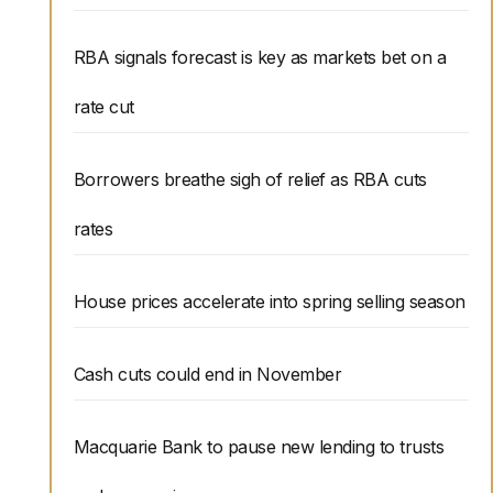
RBA signals forecast is key as markets bet on a
rate cut
Borrowers breathe sigh of relief as RBA cuts
rates
House prices accelerate into spring selling season
Cash cuts could end in November
Macquarie Bank to pause new lending to trusts