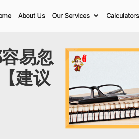
ome
About Us
Our Services
Calculator
都容易忽
【建议