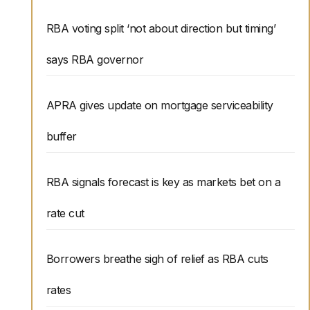
RBA voting split ‘not about direction but timing’
says RBA governor
APRA gives update on mortgage serviceability
buffer
RBA signals forecast is key as markets bet on a
rate cut
Borrowers breathe sigh of relief as RBA cuts
rates