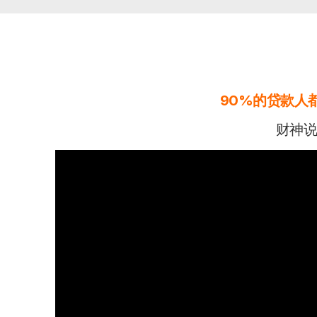
90%的贷款人
财神说