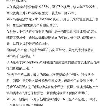
年2月低17.9%。
自住房贷款转贷价值增长3.5%，至107亿澳元，较去年下降22%，
而投资房上升2.1%至59亿澳元，较去年下降7.2%。
ANZ高级经济学家Blair Chapman表示，1月份以来销售量的上升表
明，贷款应“在未来几个月继续增长”。
“2月份，不包括首次置业者的自住房平均贷款规模环比增长1.3%。
随着工资增长、通胀放缓和减税措施的实施，借贷能力应该会上
升，从而支撑贷款规模的增长。
“随着利率企稳，转贷活动正在走向正常化，固定利率贷款将在
2024年广泛到期。”
CBA经济学家Stephen Wu评论道:“住房贷款的强劲增长通常会导致
住宅价格的上涨。”
“自去年年初以来，最近的房价上涨表现却是个例外。过去两个
月，新增住房贷款的增长趋势有所放缓，但房价仍在快速上涨。”
尽管RBA最近加息的影响继续在整个经济中蔓延，但澳洲房地产市
场的需求在2月份保持强劲，新住房贷款承诺价值不断攀升。
ABS周一报告称，2月份新增贷款增长1.5%，至264亿澳元，略低
于分析师预测的2%的增幅。