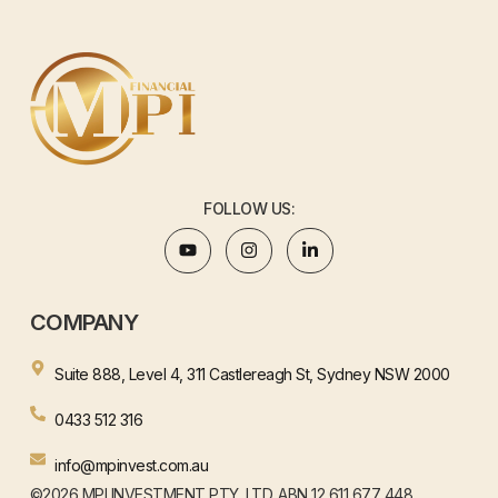
FOLLOW US:
COMPANY
Suite 888, Level 4, 311 Castlereagh St, Sydney NSW 2000
0433 512 316
info@mpinvest.com.au
©2026 MPI INVESTMENT PTY. LTD. ABN 12 611 677 448