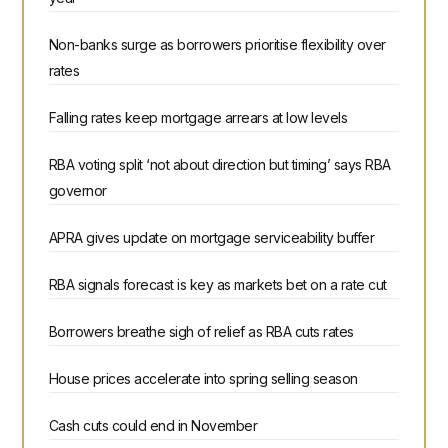
Non-banks surge as borrowers prioritise flexibility over
rates
Falling rates keep mortgage arrears at low levels
RBA voting split ‘not about direction but timing’ says RBA
governor
APRA gives update on mortgage serviceability buffer
RBA signals forecast is key as markets bet on a rate cut
Borrowers breathe sigh of relief as RBA cuts rates
House prices accelerate into spring selling season
Cash cuts could end in November