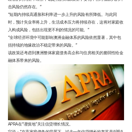
击风险仍然存在。”
“短期内持续高通胀和利率进一步上升的风险有所降低。与此同
时，预计失业率将上升，生活成本压力将持续存在，这将对家庭收
入构成风险，包括出现更不利的情况的可能。”
“全球经济环境中可能影响澳洲金融体系的风险依然显著，其中包
括持续的地缘政治不稳定带来的风险。”
该政策还考虑到澳洲整体家庭债务高企和与住房相关的脆弱性给金
融体系带来的风险。
APRA在“谨慎地”关注信贷增长情况。
它说：“在高家庭债务的背景下，过去一年信贷增长的复苏是APRA