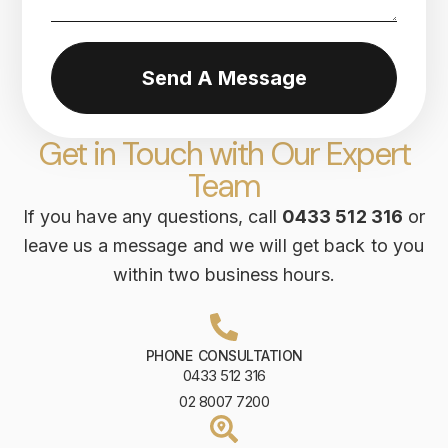
Send A Message
Get in Touch with Our Expert
Team
If you have any questions, call
0433 512 316
or
leave us a message and we will get back to you
within two business hours.
PHONE CONSULTATION
0433 512 316
02 8007 7200