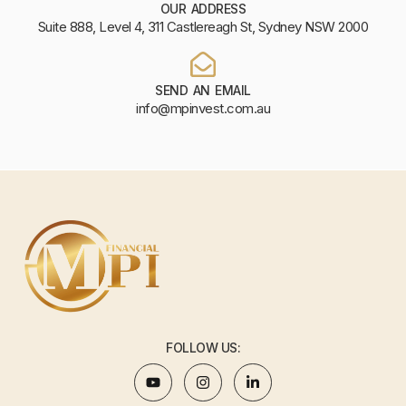
OUR ADDRESS
Suite 888, Level 4, 311 Castlereagh St, Sydney NSW 2000
SEND AN EMAIL
info@mpinvest.com.au
FOLLOW US: