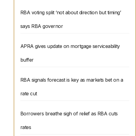
RBA voting split ‘not about direction but timing’
says RBA governor
APRA gives update on mortgage serviceability
buffer
RBA signals forecast is key as markets bet on a
rate cut
Borrowers breathe sigh of relief as RBA cuts
rates