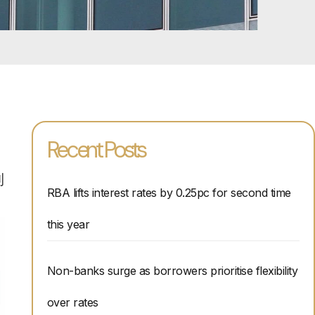
Recent Posts
利
RBA lifts interest rates by 0.25pc for second time
this year
Non-banks surge as borrowers prioritise flexibility
over rates