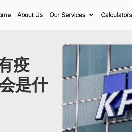
ome
About Us
Our Services
Calculator
没有疫
会是什