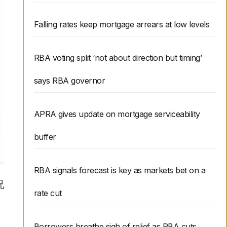
Falling rates keep mortgage arrears at low levels
RBA voting split ‘not about direction but timing’
says RBA governor
APRA gives update on mortgage serviceability
buffer
RBA signals forecast is key as markets bet on a
况
rate cut
Borrowers breathe sigh of relief as RBA cuts