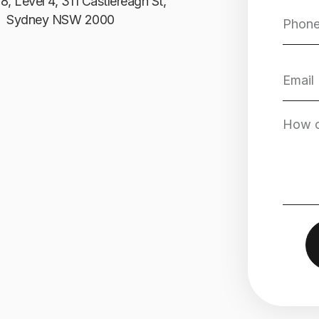
8, Level 4, 311 Castlereagh St,
Sydney NSW 2000