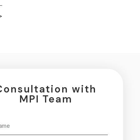
>
！
Consultation with
MPI Team