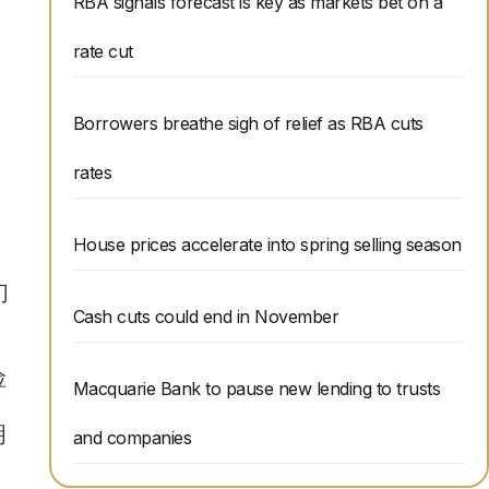
RBA signals forecast is key as markets bet on a
rate cut
Borrowers breathe sigh of relief as RBA cuts
rates
House prices accelerate into spring selling season
们
Cash cuts could end in November
险
Macquarie Bank to pause new lending to trusts
明
and companies