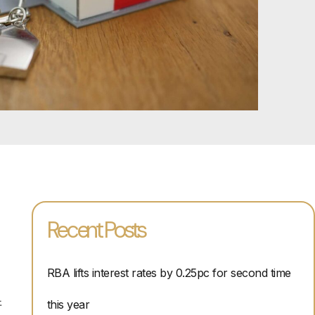
Recent Posts
RBA lifts interest rates by 0.25pc for second time
许
this year