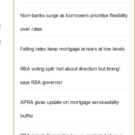
Non-banks surge as borrowers prioritise flexibility
所
over rates
年
Falling rates keep mortgage arrears at low levels
RBA voting split ‘not about direction but timing’
says RBA governor
APRA gives update on mortgage serviceability
buffer