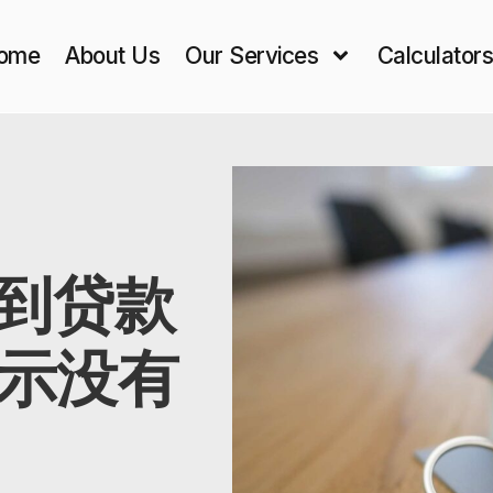
ome
About Us
Our Services
Calculator
意到贷款
示没有