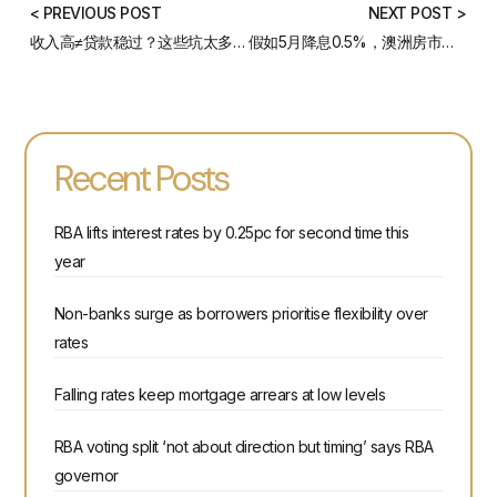
< PREVIOUS POST
NEXT POST >
收入高≠贷款稳过？这些坑太多人踩了！
假如5月降息0.5%，澳洲房市会疯吗？房贷人必看的三大重点！
Recent Posts
RBA lifts interest rates by 0.25pc for second time this
year
Non-banks surge as borrowers prioritise flexibility over
rates
Falling rates keep mortgage arrears at low levels
RBA voting split ‘not about direction but timing’ says RBA
governor