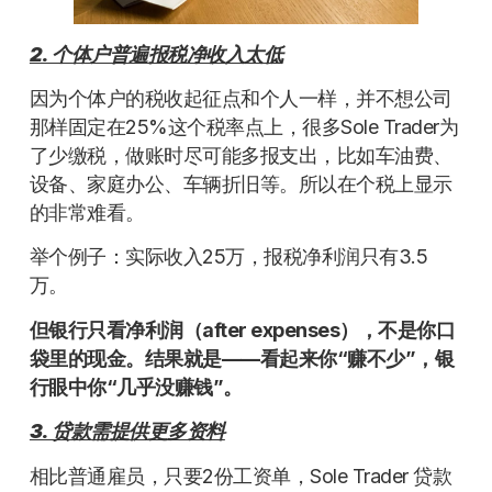
2. 个体户普遍报税净收入太低
因为个体户的税收起征点和个人一样，并不想公司
那样固定在25%这个税率点上，很多Sole Trader为
了少缴税，做账时尽可能多报支出，比如车油费、
设备、家庭办公、车辆折旧等。所以在个税上显示
的非常难看。
举个例子：实际收入25万，报税净利润只有3.5
万。
但银行只看
净利润（
after expenses
）
，不是你口
袋里的现金。结果就是
——看起来你“赚不少”，银
行眼中你“几乎没赚钱”。
3. 贷款需提供更多资料
相比普通雇员，只要2份工资单，Sole Trader 贷款